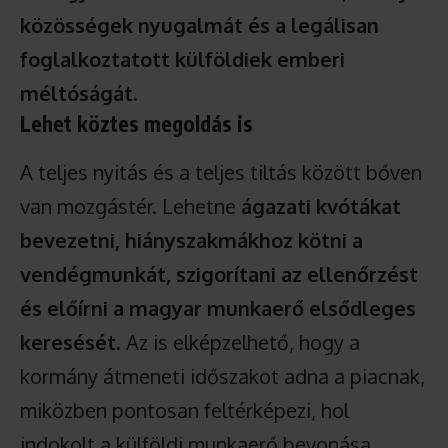
közösségek nyugalmát és a legálisan
foglalkoztatott külföldiek emberi
méltóságát
.
Lehet köztes megoldás is
A teljes nyitás és a teljes tiltás között bőven
van mozgástér. Lehetne
ágazati kvótákat
bevezetni, hiányszakmákhoz kötni a
vendégmunkát, szigorítani az ellenőrzést
és előírni a magyar munkaerő elsődleges
keresését
. Az is elképzelhető, hogy a
kormány átmeneti időszakot adna a piacnak,
miközben pontosan feltérképezi, hol
indokolt a külföldi munkaerő bevonása.