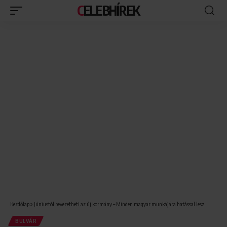
CELEBHÍREK
Kezdőlap
»
Júniustól bevezetheti az új kormány – Minden magyar munkájára hatással lesz
BULVÁR