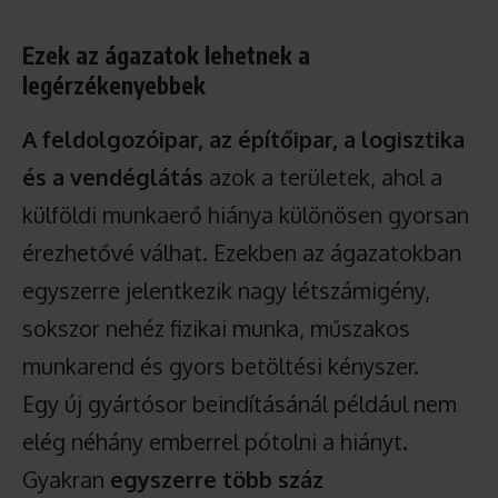
Ezek az ágazatok lehetnek a
legérzékenyebbek
A feldolgozóipar, az építőipar, a logisztika
és a vendéglátás
azok a területek, ahol a
külföldi munkaerő hiánya különösen gyorsan
érezhetővé válhat. Ezekben az ágazatokban
egyszerre jelentkezik nagy létszámigény,
sokszor nehéz fizikai munka, műszakos
munkarend és gyors betöltési kényszer.
Egy új gyártósor beindításánál például nem
elég néhány emberrel pótolni a hiányt.
Gyakran
egyszerre több száz