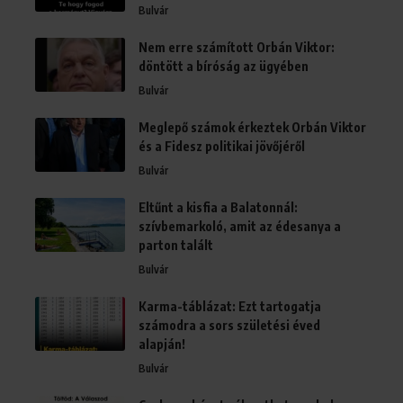
Bulvár
Nem erre számított Orbán Viktor:
döntött a bíróság az ügyében
Bulvár
Meglepő számok érkeztek Orbán Viktor
és a Fidesz politikai jövőjéről
Bulvár
Eltűnt a kisfia a Balatonnál:
szívbemarkoló, amit az édesanya a
parton talált
Bulvár
Karma-táblázat: Ezt tartogatja
számodra a sors születési éved
alapján!
Bulvár