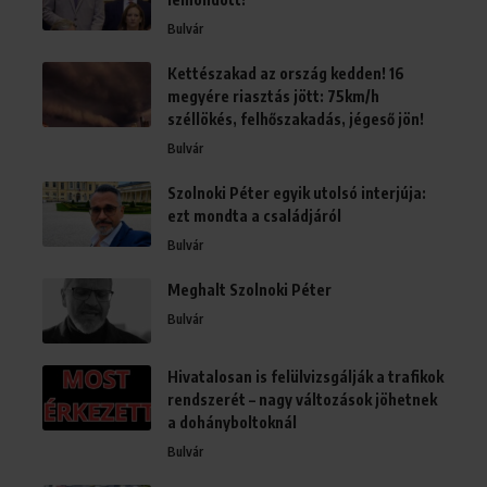
Bulvár
Kettészakad az ország kedden! 16
megyére riasztás jött: 75km/h
széllökés, felhőszakadás, jégeső jön!
Bulvár
Szolnoki Péter egyik utolsó interjúja:
ezt mondta a családjáról
Bulvár
Meghalt Szolnoki Péter
Bulvár
Hivatalosan is felülvizsgálják a trafikok
rendszerét – nagy változások jöhetnek
a dohányboltoknál
Bulvár