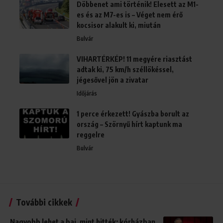
Döbbenet ami történik! Elesett az M1-
es és az M7-es is – Véget nem érő
kocsisor alakult ki, miután
Bulvár
VIHARTÉRKÉP! 11 megyére riasztást
adtak ki, 75 km/h széllökéssel,
jégesővel jön a zivatar
Időjárás
1 perce érkezett! Gyászba borult az
ország – Szörnyű hírt kaptunk ma
reggelre
Bulvár
További cikkek
Nagyobb lehet a baj, mint hitték: kórházban