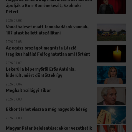
ápolják a Bon-Bon énekesét, Szolnoki
Pétert
2026.07.08.
Vonatbaleset miatt fennakadások vannak,
107 utast kellett átszállítani
2026.07.08.
Az egész országot megrázta László
tragikus halála! Felfoghatatlan ami történt
2026.07.07.
Lekerül a képernyőről Erős Antónia,
kiderült, miért döntöttek így
2026.07.04.
Meghalt Szilágyi Tibor
2026.07.03.
Ekkor térhet vissza a még nagyobb hőség
2026.07.03.
Magyar Péter bejelentése: ekkor vezethetik