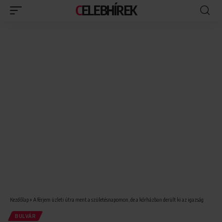
CELEBHÍREK
Kezdőlap
»
A férjem üzleti útra ment a születésnapomon, de a kórházban derült ki az igazság
BULVÁR