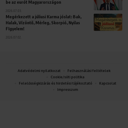
be az eurót Magyarországon
2026.07.03.
Megérkezett a júliusi Karma jóslat: Bak,
Halak, Vízöntő, Mérleg, Skorpió, Nyilas
FIgyelem!
2026.07.02.
Adatvédelmi nyilatkozat
Felhasználási feltételek
Cookie/süti politika
Felelősségkizárás és hirdetési tájékoztató
Kapcsolat
Impresszum