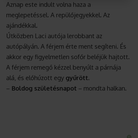
Aznap este indult volna haza a
meglepetéssel. A repülőjegyekkel. Az
ajándékkal.
Útközben Laci autója lerobbant az
autópályán. A férjem érte ment segíteni. És
akkor egy figyelmetlen sofőr beléjük hajtott.
A férjem remegő kézzel benyúlt a párnája
alá, és előhúzott egy
gyűrött
.
–
Boldog születésnapot
– mondta halkan.