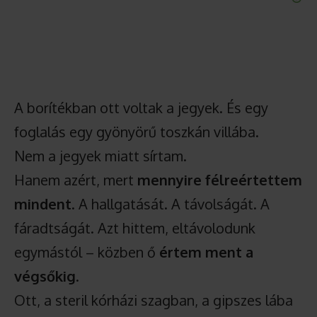
A borítékban ott voltak a jegyek. És egy
foglalás egy gyönyörű toszkán villába.
Nem a jegyek miatt sírtam.
Hanem azért, mert
mennyire félreértettem
mindent
. A hallgatását. A távolságát. A
fáradtságát. Azt hittem, eltávolodunk
egymástól – közben ő
értem ment a
végsőkig
.
Ott, a steril kórházi szagban, a gipszes lába