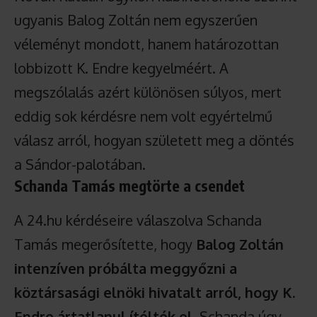
ugyanis Balog Zoltán nem egyszerűen
véleményt mondott, hanem határozottan
lobbizott K. Endre kegyelméért. A
megszólalás azért különösen súlyos, mert
eddig sok kérdésre nem volt egyértelmű
válasz arról, hogyan született meg a döntés
a Sándor-palotában.
Schanda Tamás megtörte a csendet
A 24.hu kérdéseire válaszolva Schanda
Tamás megerősítette, hogy
Balog Zoltán
intenzíven próbálta meggyőzni a
köztársasági elnöki hivatalt arról, hogy K.
Endre ártatlanul ítélték el
. Schanda úgy