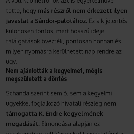
A volt kabinetfőnök azt is egyértelművé
tette, hogy
más részről nem érkezett ilyen
javaslat a Sándor-palotához
. Ez a kijelentés
különösen fontos, mert hosszú ideje
találgatások övezték, pontosan honnan és
milyen nyomásra kerülhetett napirendre az
ügy.
Nem ajánlották a kegyelmet, mégis
megszületett a döntés
Schanda szerint sem ő, sem a kegyelmi
ügyekkel foglalkozó hivatali részleg
nem
támogatta K. Endre kegyelmének
megadását
. Elmondása alapján ez
összhangban volt Varga Judit javaslatával is,