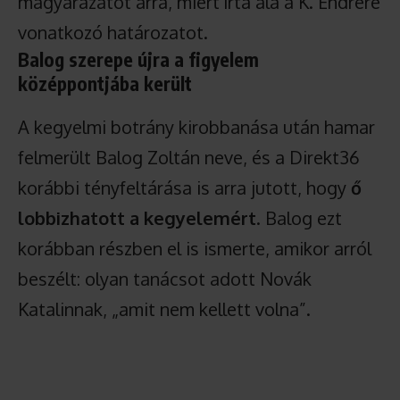
magyarázatot arra, miért írta alá a K. Endrére
vonatkozó határozatot.
Balog szerepe újra a figyelem
középpontjába került
A kegyelmi botrány kirobbanása után hamar
felmerült Balog Zoltán neve, és a Direkt36
korábbi tényfeltárása is arra jutott, hogy
ő
lobbizhatott a kegyelemért
. Balog ezt
korábban részben el is ismerte, amikor arról
beszélt: olyan tanácsot adott Novák
Katalinnak, „amit nem kellett volna”.