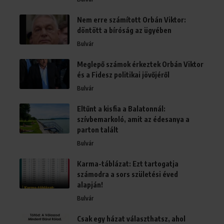
Nem erre számított Orbán Viktor:
döntött a bíróság az ügyében
Bulvár
Meglepő számok érkeztek Orbán Viktor
és a Fidesz politikai jövőjéről
Bulvár
Eltűnt a kisfia a Balatonnál:
szívbemarkoló, amit az édesanya a
parton talált
Bulvár
Karma-táblázat: Ezt tartogatja
számodra a sors születési éved
alapján!
Bulvár
Csak egy házat választhatsz, ahol