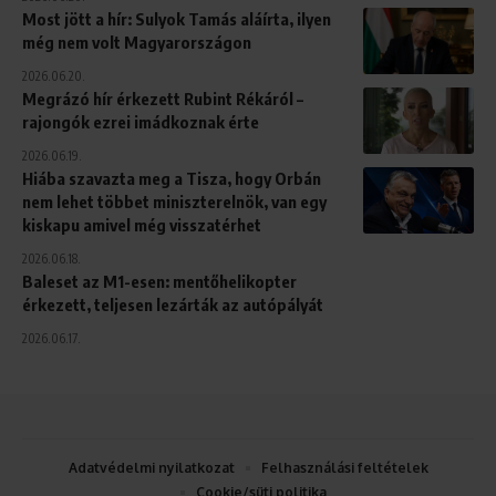
Most jött a hír: Sulyok Tamás aláírta, ilyen
még nem volt Magyarországon
2026.06.20.
Megrázó hír érkezett Rubint Rékáról –
rajongók ezrei imádkoznak érte
2026.06.19.
Hiába szavazta meg a Tisza, hogy Orbán
nem lehet többet miniszterelnök, van egy
kiskapu amivel még visszatérhet
2026.06.18.
Baleset az M1-esen: mentőhelikopter
érkezett, teljesen lezárták az autópályát
2026.06.17.
Adatvédelmi nyilatkozat
Felhasználási feltételek
Cookie/süti politika