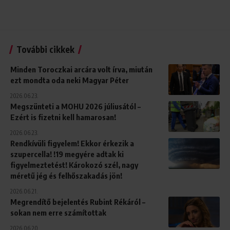
További cikkek
Minden Toroczkai arcára volt írva, miután
ezt mondta oda neki Magyar Péter
2026.06.23.
Megszünteti a MOHU 2026 júliusától –
Ezért is fizetni kell hamarosan!
2026.06.23.
Rendkívüli figyelem! Ekkor érkezik a
szupercella! !19 megyére adtak ki
figyelmeztetést! Károkozó szél, nagy
méretű jég és felhőszakadás jön!
2026.06.21.
Megrendítő bejelentés Rubint Rékáról –
sokan nem erre számítottak
2026.06.20.