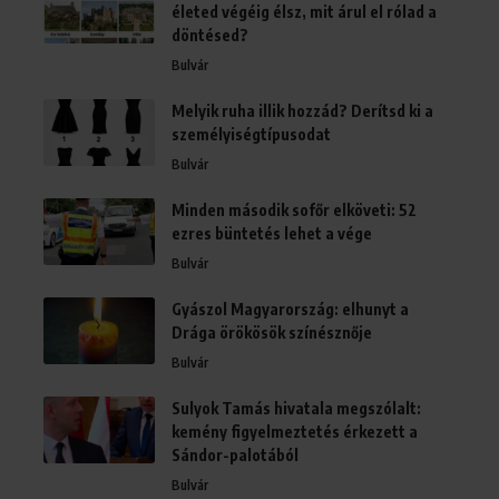
életed végéig élsz, mit árul el rólad a
döntésed?
Bulvár
Melyik ruha illik hozzád? Derítsd ki a
személyiségtípusodat
Bulvár
Minden második sofőr elköveti: 52
ezres büntetés lehet a vége
Bulvár
Gyászol Magyarország: elhunyt a
Drága örökösök színésznője
Bulvár
Sulyok Tamás hivatala megszólalt:
kemény figyelmeztetés érkezett a
Sándor-palotából
Bulvár