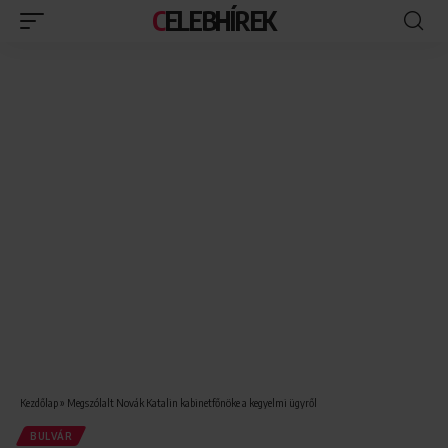
CELEBHÍREK
Kezdőlap
»
Megszólalt Novák Katalin kabinetfőnöke a kegyelmi ügyről
BULVÁR