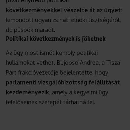
jóval enyhébb politikai
következményekkel vészelte át az ügyet
:
lemondott ugyan zsinati elnöki tisztségéről,
de püspök maradt.
Politikai következmények is jöhetnek
Az ügy most ismét komoly politikai
hullámokat vethet. Bujdosó Andrea, a Tisza
Párt frakcióvezetője bejelentette, hogy
parlamenti vizsgálóbizottság felállítását
kezdeményezik
, amely a kegyelmi ügy
felelőseinek szerepét tárhatná fel.