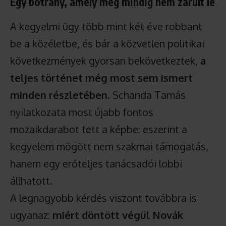
Egy botrány, amely még mindig nem zárult le
A kegyelmi ügy több mint két éve robbant
be a közéletbe, és bár a közvetlen politikai
következmények gyorsan bekövetkeztek,
a
teljes történet még most sem ismert
minden részletében
. Schanda Tamás
nyilatkozata most újabb fontos
mozaikdarabot tett a képbe: eszerint a
kegyelem mögött nem szakmai támogatás,
hanem egy erőteljes tanácsadói lobbi
állhatott.
A legnagyobb kérdés viszont továbbra is
ugyanaz:
miért döntött végül Novák