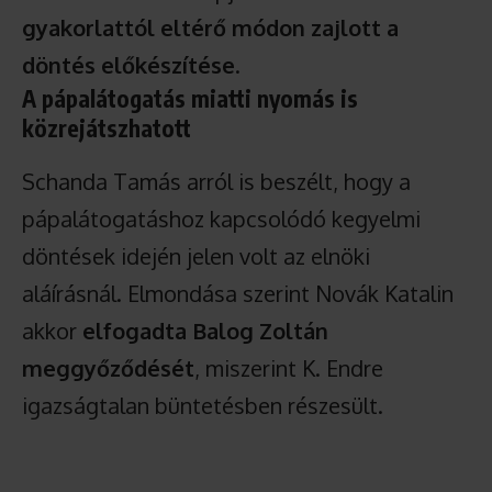
gyakorlattól eltérő módon zajlott a
döntés előkészítése
.
A pápalátogatás miatti nyomás is
közrejátszhatott
Schanda Tamás arról is beszélt, hogy a
pápalátogatáshoz kapcsolódó kegyelmi
döntések idején jelen volt az elnöki
aláírásnál. Elmondása szerint Novák Katalin
akkor
elfogadta Balog Zoltán
meggyőződését
, miszerint K. Endre
igazságtalan büntetésben részesült.